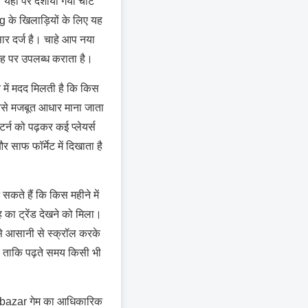
ाँ पर दर्शाया गया चार्ट
 के खिलाड़ियों के लिए यह
ुसार दर्ज है। चाहे आप नया
जगह पर उपलब्ध कराता है।
 में मदद मिलती है कि किस
 सबसे मजबूत आधार माना जाता
टर्न को पढ़कर कई प्लेयर्स
 साफ फॉर्मेट में दिखाता है
कते हैं कि किस महीने में
का ट्रेंड देखने को मिला।
 से आसानी से स्क्रॉल करके
ै ताकि पढ़ते समय किसी भी
m bazar गेम का आधिकारिक