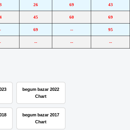
3
26
69
43
4
45
60
69
-
69
--
95
-
--
--
--
023
begum bazar 2022
Chart
018
begum bazar 2017
Chart