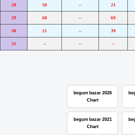
28
50
--
21
29
68
--
69
30
21
--
39
31
--
--
--
begum bazar 2026
be
Chart
begum bazar 2021
be
Chart