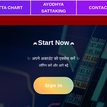
AYODHYA
TTA CHART
CONTAC
SATTAKING
Start Now
🎮
🎮
✨ अपने अकाउंट को एक्सेस करें ✨
लॉगिन करें और आगे बढ़ें
Sign In