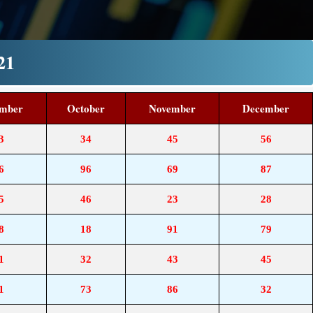
21
ember
October
November
December
3
34
45
56
6
96
69
87
5
46
23
28
8
18
91
79
1
32
43
45
1
73
86
32