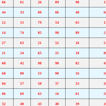
66
61
26
89
98
1
44
33
00
06
48
6
12
15
79
54
65
1
14
74
85
98
89
2
27
63
21
52
16
5
21
24
65
25
18
8
60
42
98
90
82
4
68
80
53
90
16
5
04
57
58
37
33
2
06
69
63
16
61
5
32
40
43
40
39
2