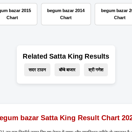
gum bazar 2015
begum bazar 2014
begum bazar 2
Chart
Chart
Chart
Related Satta King Results
सदर टाउन
बॉम्बे बाजार
श्री गणेश
egum bazar Satta King Result Chart 20