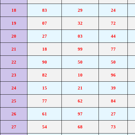
18
83
29
24
19
07
32
72
20
27
03
44
21
18
99
77
22
90
50
50
23
82
10
96
24
15
21
39
25
77
62
84
26
61
97
27
27
54
68
73