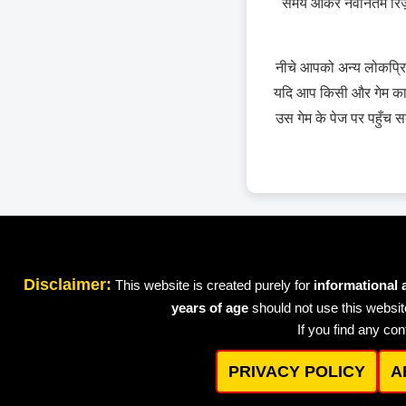
समय आकर नवीनतम रिज़ल
नीचे आपको अन्य लोकप्रिय 
यदि आप किसी और गेम का रि
उस गेम के पेज पर पहुँच स
Disclaimer:
This website is created purely for
informational 
years of age
should not use this website.
If you find any co
PRIVACY POLICY
A