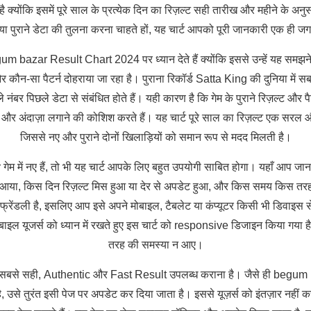
है क्योंकि इसमें पूरे साल के प्रत्येक दिन का रिज़ल्ट सही तारीख और महीने के अन
 या पुराने डेटा की तुलना करना चाहते हों, यह चार्ट आपको पूरी जानकारी एक ही 
egum bazar Result Chart 2024 पर ध्यान देते हैं क्योंकि इससे उन्हें यह समझने
और कौन-सा पैटर्न दोहराया जा रहा है। पुराना रिकॉर्ड Satta King की दुनिया में
े नंबर पिछले डेटा से संबंधित होते हैं। यही कारण है कि गेम के पुराने रिज़ल्ट और पै
 और अंदाज़ा लगाने की कोशिश करते हैं। यह चार्ट पूरे साल का रिज़ल्ट एक सरल और
जिससे नए और पुराने दोनों खिलाड़ियों को समान रूप से मदद मिलती है।
में नए हैं, तो भी यह चार्ट आपके लिए बहुत उपयोगी साबित होगा। यहाँ आप जान स
 आया, किस दिन रिज़ल्ट मिस हुआ या देर से अपडेट हुआ, और किस समय किस तरह 
-फ्रेंडली है, इसलिए आप इसे अपने मोबाइल, टैबलेट या कंप्यूटर किसी भी डिवाइस
ाइल यूजर्स को ध्यान में रखते हुए इस चार्ट को responsive डिजाइन किया गया ह
तरह की समस्या न आए।
पको सबसे सही, Authentic और Fast Result उपलब्ध कराना है। जैसे ही begu
ै, उसे तुरंत इसी पेज पर अपडेट कर दिया जाता है। इससे यूज़र्स को इंतज़ार नहीं