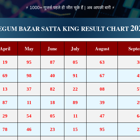
⚡ 1000+ यूजर्स पहले ही जीत चुके हैं | अब आपकी बारी ⚡
20
EGUM BAZAR SATTA KING RESULT CHART
April
May
June
July
August
Sept
19
95
87
05
63
3
69
98
40
91
67
4
13
37
82
22
08
5
87
11
18
89
39
2
29
54
05
11
47
6
78
46
23
15
95
2