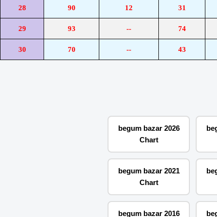
28
90
12
31
29
93
--
74
30
70
--
43
begum bazar 2026
be
Chart
begum bazar 2021
be
Chart
begum bazar 2016
be