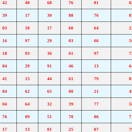
42
40
68
76
81
6
39
17
30
88
76
8
03
18
17
60
64
2
16
97
29
03
66
5
18
93
36
61
97
7
84
29
91
46
13
6
41
15
44
61
79
8
84
62
65
00
21
4
04
64
32
39
77
5
76
09
51
70
06
7
17
13
01
25
87
7