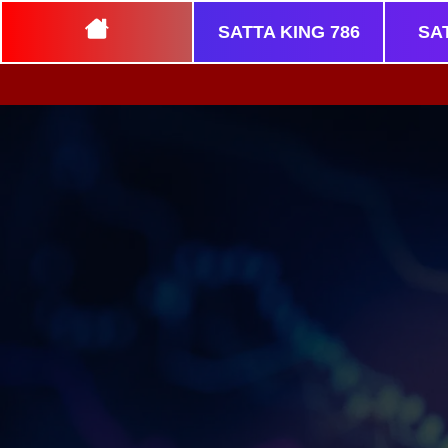
Home
SATTA KING 786
SA