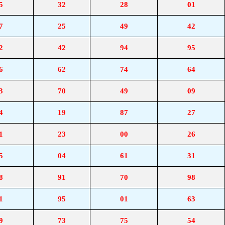
5
32
28
01
7
25
49
42
2
42
94
95
6
62
74
64
3
70
49
09
4
19
87
27
1
23
00
26
5
04
61
31
8
91
70
98
1
95
01
63
9
73
75
54