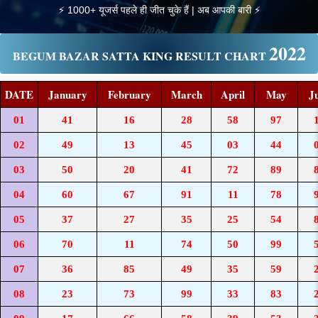
⚡ 1000+ यूजर्स पहले ही जीत चुके हैं | अब आपकी बारी ⚡
2022
BEGUM BAZAR SATTA KING RESULT CHART
DATE
January
February
March
April
May
J
01
41
16
28
58
97
02
49
13
45
03
44
03
50
20
41
72
89
04
60
67
91
11
78
05
37
27
35
25
54
06
70
11
74
50
99
07
36
85
49
35
59
08
23
73
99
33
83