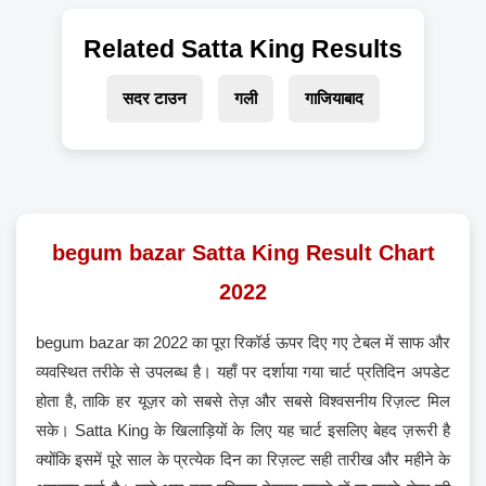
Related Satta King Results
सदर टाउन
गली
गाजियाबाद
begum bazar Satta King Result Chart
2022
begum bazar का 2022 का पूरा रिकॉर्ड ऊपर दिए गए टेबल में साफ और
व्यवस्थित तरीके से उपलब्ध है। यहाँ पर दर्शाया गया चार्ट प्रतिदिन अपडेट
होता है, ताकि हर यूज़र को सबसे तेज़ और सबसे विश्वसनीय रिज़ल्ट मिल
सके। Satta King के खिलाड़ियों के लिए यह चार्ट इसलिए बेहद ज़रूरी है
क्योंकि इसमें पूरे साल के प्रत्येक दिन का रिज़ल्ट सही तारीख और महीने के