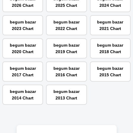
2026 Chart
2025 Chart
2024 Chart
begum bazar
begum bazar
begum bazar
2023 Chart
2022 Chart
2021 Chart
begum bazar
begum bazar
begum bazar
2020 Chart
2019 Chart
2018 Chart
begum bazar
begum bazar
begum bazar
2017 Chart
2016 Chart
2015 Chart
begum bazar
begum bazar
2014 Chart
2013 Chart