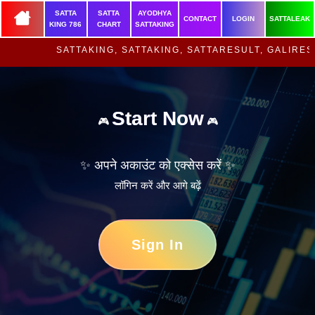
SATTA
SATTA
AYODHYA
Home
CONTACT
LOGIN
SATTALEAK
KING 786
CHART
SATTAKING
SATTAKING, SATTAKING, SATTARESULT, GALIRESUL
Start Now
🎮
🎮
✨ अपने अकाउंट को एक्सेस करें ✨
लॉगिन करें और आगे बढ़ें
Sign In