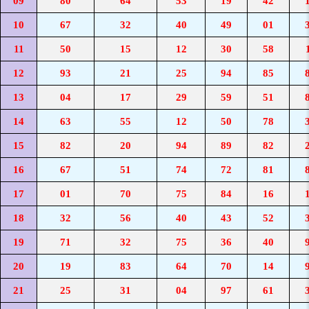
09
80
64
53
19
42
10
67
32
40
49
01
11
50
15
12
30
58
12
93
21
25
94
85
13
04
17
29
59
51
14
63
55
12
50
78
15
82
20
94
89
82
16
67
51
74
72
81
17
01
70
75
84
16
18
32
56
40
43
52
19
71
32
75
36
40
20
19
83
64
70
14
21
25
31
04
97
61