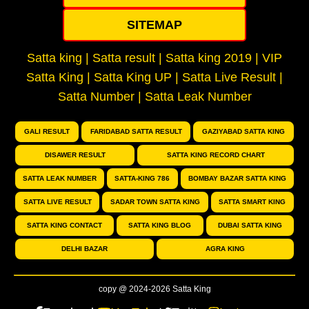
SITEMAP
Satta king | Satta result | Satta king 2019 | VIP
Satta King | Satta King UP | Satta Live Result |
Satta Number | Satta Leak Number
GALI RESULT
FARIDABAD SATTA RESULT
GAZIYABAD SATTA KING
DISAWER RESULT
SATTA KING RECORD CHART
SATTA LEAK NUMBER
SATTA-KING 786
BOMBAY BAZAR SATTA KING
SATTA LIVE RESULT
SADAR TOWN SATTA KING
SATTA SMART KING
SATTA KING CONTACT
SATTA KING BLOG
DUBAI SATTA KING
DELHI BAZAR
AGRA KING
copy @ 2024-2026 Satta King