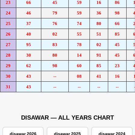
23
66
45
59
16
86
24
46
79
59
36
98
25
37
76
74
80
66
26
40
02
55
51
85
27
95
83
78
02
45
28
30
80
14
91
45
29
62
98
60
85
23
30
43
--
08
41
16
31
43
--
--
--
--
DISAWAR — ALL YEARS CHART
disawar 2026
disawar 2025
disawar 2024