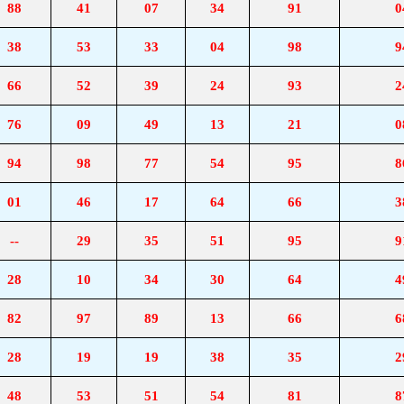
88
41
07
34
91
0
38
53
33
04
98
9
66
52
39
24
93
2
76
09
49
13
21
0
94
98
77
54
95
8
01
46
17
64
66
3
--
29
35
51
95
9
28
10
34
30
64
4
82
97
89
13
66
6
28
19
19
38
35
2
48
53
51
54
81
8