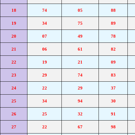
18
74
05
88
19
34
75
89
20
07
49
78
21
06
61
82
22
19
21
09
23
29
74
83
24
22
29
37
25
34
94
30
26
25
32
91
27
22
67
98