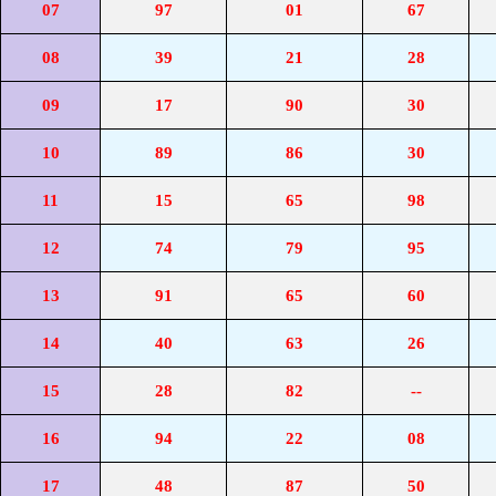
07
97
01
67
08
39
21
28
09
17
90
30
10
89
86
30
11
15
65
98
12
74
79
95
13
91
65
60
14
40
63
26
15
28
82
--
16
94
22
08
17
48
87
50