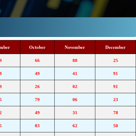
ember
October
November
December
9
66
88
25
8
49
41
91
9
26
02
91
5
79
06
23
2
49
31
78
5
83
62
50