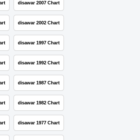
art
disawar 2007 Chart
art
disawar 2002 Chart
art
disawar 1997 Chart
art
disawar 1992 Chart
art
disawar 1987 Chart
art
disawar 1982 Chart
art
disawar 1977 Chart