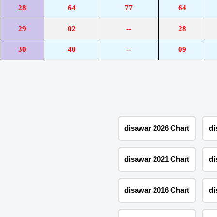
28
64
77
64
29
02
--
28
30
40
--
09
disawar 2026 Chart
di
disawar 2021 Chart
di
disawar 2016 Chart
di