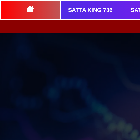
Home
SATTA KING 786
SA