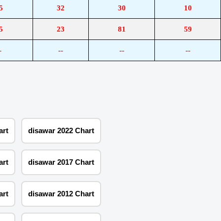
5
32
30
10
5
23
81
59
-
--
--
--
art
disawar 2022 Chart
art
disawar 2017 Chart
art
disawar 2012 Chart