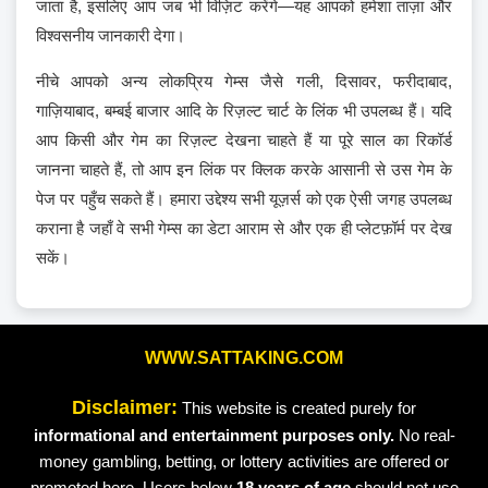
जाता है, इसलिए आप जब भी विज़िट करेंगे—यह आपको हमेशा ताज़ा और
विश्वसनीय जानकारी देगा।
नीचे आपको अन्य लोकप्रिय गेम्स जैसे गली, दिसावर, फरीदाबाद,
गाज़ियाबाद, बम्बई बाजार आदि के रिज़ल्ट चार्ट के लिंक भी उपलब्ध हैं। यदि
आप किसी और गेम का रिज़ल्ट देखना चाहते हैं या पूरे साल का रिकॉर्ड
जानना चाहते हैं, तो आप इन लिंक पर क्लिक करके आसानी से उस गेम के
पेज पर पहुँच सकते हैं। हमारा उद्देश्य सभी यूज़र्स को एक ऐसी जगह उपलब्ध
कराना है जहाँ वे सभी गेम्स का डेटा आराम से और एक ही प्लेटफ़ॉर्म पर देख
सकें।
WWW.SATTAKING.COM
Disclaimer:
This website is created purely for
informational and entertainment purposes only.
No real-
money gambling, betting, or lottery activities are offered or
promoted here. Users below
18 years of age
should not use