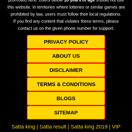
this website. In territories where lotteries or similar games are
prohibited by law, users must follow their local regulations.
If you find any content that violates these terms, please
contact us on the given phone number for support.
PRIVACY POLICY
ABOUT US
DISCLAIMER
TERMS & CONDITIONS
BLOGS
SITEMAP
Satta king | Satta result | Satta king 2019 | VIP