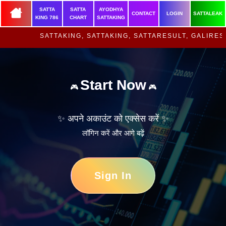
SATTA
SATTA
AYODHYA
Home
CONTACT
LOGIN
SATTALEAK
KING 786
CHART
SATTAKING
SATTAKING, SATTAKING, SATTARESULT, GALIRESULT
Start Now
🎮
🎮
✨ अपने अकाउंट को एक्सेस करें ✨
लॉगिन करें और आगे बढ़ें
Sign In