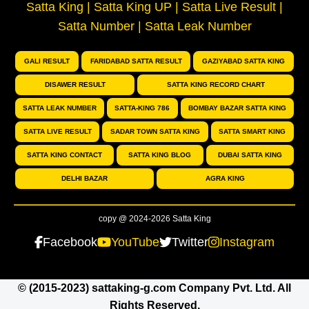
Satta King | Satta King UP | Satta Live Result |
Satta Number | Satta Leak Number
GALI RESULT
FARIDABAD SATTA RESULT
GAZIYABAD SATTA KING
DISAWER RESULT
SATTA KING RECORD CHART
SATTA LEAK NUMBER
SATTA-KING 786
BOMBAY BAZAR SATTA KING
SATTA LIVE RESULT
SADAR TOWN SATTA KING
SATTA SMART KING
SATTA KING CONTACT
SATTA KING BLOG
DUBAI SATTA KING
DELHI BAZAR
AGRA KING
copy @ 2024-2026 Satta King
Facebook
YouTube
Twitter
Instagram
© (2015-2023) sattaking-g.com Company Pvt. Ltd. All
Rights Reserved.