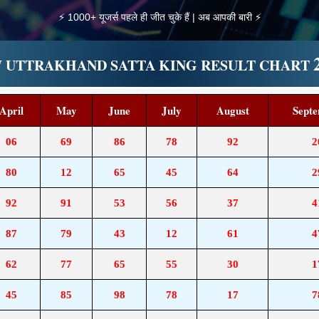
⚡ 1000+ यूजर्स पहले ही जीत चुके हैं | अब आपकी बारी ⚡
 UTTRAKHAND SATTA KING RESULT CHART
April
May
June
July
August
Sept
06
69
86
78
92
2
80
12
65
45
64
2
92
91
53
56
37
4
87
79
43
12
61
4
62
77
65
55
30
1
45
85
98
78
17
7