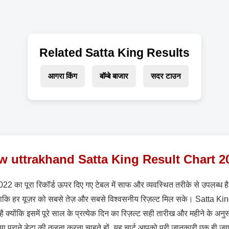
Related Satta King Results
आगरा किंग
बॉम्बे बाजार
सदर टाउन
w uttrakhand Satta King Result Chart 2
का पूरा रिकॉर्ड ऊपर दिए गए टेबल में साफ और व्यवस्थित तरीके से उपलब्ध है। य
 ताकि हर यूज़र को सबसे तेज़ और सबसे विश्वसनीय रिज़ल्ट मिल सके। Satta King
है क्योंकि इसमें पूरे साल के प्रत्येक दिन का रिज़ल्ट सही तारीख और महीने के अन
 या पुराने डेटा की तुलना करना चाहते हों, यह चार्ट आपको पूरी जानकारी एक ही 