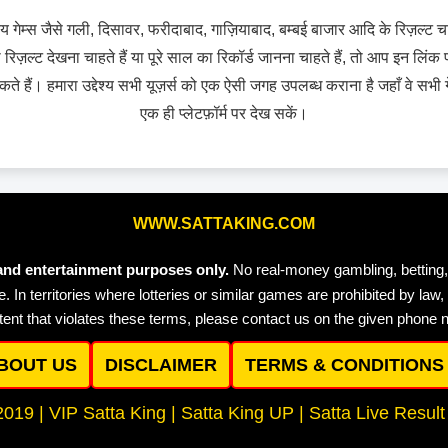
गेम्स जैसे गली, दिसावर, फरीदाबाद, गाज़ियाबाद, बम्बई बाजार आदि के रिज़ल्ट चार
ज़ल्ट देखना चाहते हैं या पूरे साल का रिकॉर्ड जानना चाहते हैं, तो आप इन लि
कते हैं। हमारा उद्देश्य सभी यूज़र्स को एक ऐसी जगह उपलब्ध कराना है जहाँ वे सभी
एक ही प्लेटफ़ॉर्म पर देख सकें।
WWW.SATTAKING.COM
and entertainment purposes only.
No real-money gambling, betting, 
 In territories where lotteries or similar games are prohibited by law, 
ntent that violates these terms, please contact us on the given phone 
BOUT US
DISCLAIMER
TERMS & CONDITIONS
g 2019 | VIP Satta King | Satta King UP | Satta Live Res