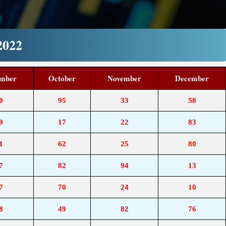
2022
ember
October
November
December
0
95
33
58
9
17
22
83
1
62
25
80
7
82
94
13
7
70
24
10
8
49
82
76