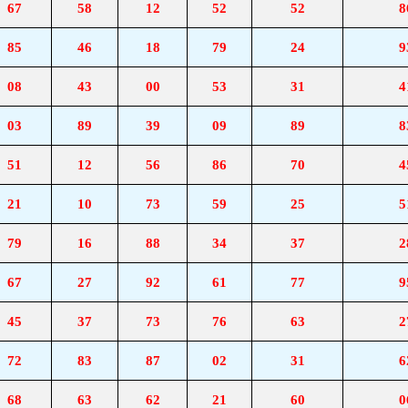
67
58
12
52
52
8
85
46
18
79
24
9
08
43
00
53
31
4
03
89
39
09
89
8
51
12
56
86
70
4
21
10
73
59
25
5
79
16
88
34
37
2
67
27
92
61
77
9
45
37
73
76
63
2
72
83
87
02
31
6
68
63
62
21
60
0