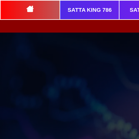
Home
SATTA KING 786
SA