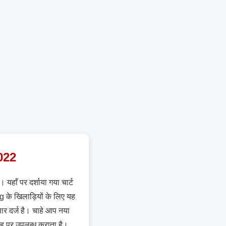
022
हाँ पर दर्शाया गया चार्ट
 के खिलाड़ियों के लिए यह
ुसार दर्ज है। चाहे आप नया
जगह पर उपलब्ध कराता है।