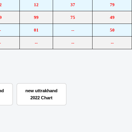
2
12
37
79
9
99
75
49
-
01
--
50
-
--
--
--
nd
new uttrakhand
2022 Chart