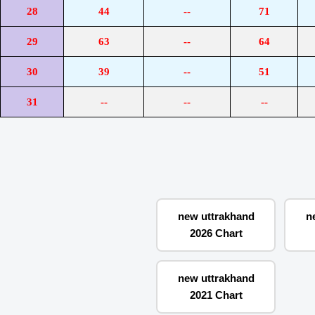
28
44
--
71
29
63
--
64
30
39
--
51
31
--
--
--
new uttrakhand
n
2026 Chart
new uttrakhand
2021 Chart