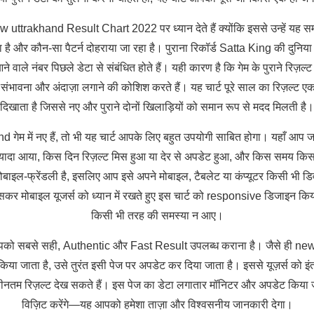
new uttrakhand Result Chart 2022 पर ध्यान देते हैं क्योंकि इससे उन्हें यह सम
 है और कौन-सा पैटर्न दोहराया जा रहा है। पुराना रिकॉर्ड Satta King की दुनिय
ने वाले नंबर पिछले डेटा से संबंधित होते हैं। यही कारण है कि गेम के पुराने रिज़ल
की संभावना और अंदाज़ा लगाने की कोशिश करते हैं। यह चार्ट पूरे साल का रिज़ल्ट 
दिखाता है जिससे नए और पुराने दोनों खिलाड़ियों को समान रूप से मदद मिलती है।
ेम में नए हैं, तो भी यह चार्ट आपके लिए बहुत उपयोगी साबित होगा। यहाँ आप ज
ज्यादा आया, किस दिन रिज़ल्ट मिस हुआ या देर से अपडेट हुआ, और किस समय किस 
मोबाइल-फ्रेंडली है, इसलिए आप इसे अपने मोबाइल, टैबलेट या कंप्यूटर किसी भी ड
कर मोबाइल यूजर्स को ध्यान में रखते हुए इस चार्ट को responsive डिजाइन किय
किसी भी तरह की समस्या न आए।
शा आपको सबसे सही, Authentic और Fast Result उपलब्ध कराना है। जैसे ही ne
या जाता है, उसे तुरंत इसी पेज पर अपडेट कर दिया जाता है। इससे यूज़र्स को इ
नतम रिज़ल्ट देख सकते हैं। इस पेज का डेटा लगातार मॉनिटर और अपडेट किया 
विज़िट करेंगे—यह आपको हमेशा ताज़ा और विश्वसनीय जानकारी देगा।