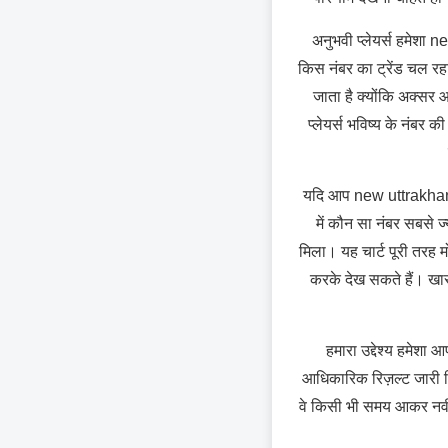
अनुभवी प्लेयर्स हमेशा 
किस नंबर का ट्रेंड चल रहा
जाता है क्योंकि अक्सर आ
प्लेयर्स भविष्य के नंबर 
यदि आप new uttrakhand ग
में कौन सा नंबर सबसे 
मिला। यह चार्ट पूरी तरह 
करके देख सकते हैं। खास
हमारा उद्देश्य हमे
आधिकारिक रिज़ल्ट जारी कि
वे किसी भी समय आकर नवी