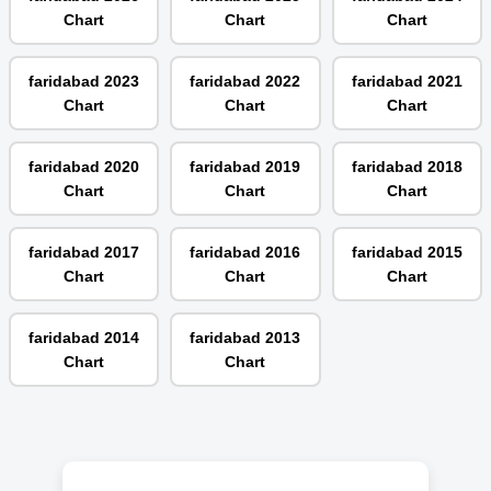
Chart
Chart
Chart
faridabad 2023
faridabad 2022
faridabad 2021
Chart
Chart
Chart
faridabad 2020
faridabad 2019
faridabad 2018
Chart
Chart
Chart
faridabad 2017
faridabad 2016
faridabad 2015
Chart
Chart
Chart
faridabad 2014
faridabad 2013
Chart
Chart