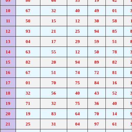
09
80
64
53
19
42
10
67
32
40
49
01
11
50
15
12
30
58
12
93
21
25
94
85
13
04
17
29
59
51
14
63
55
12
50
78
15
82
20
94
89
82
16
67
51
74
72
81
17
01
70
75
84
16
18
32
56
40
43
52
19
71
32
75
36
40
20
19
83
64
70
14
21
25
31
04
97
61