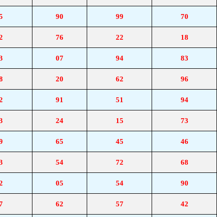
5
90
99
70
2
76
22
18
3
07
94
83
8
20
62
96
2
91
51
94
3
24
15
73
9
65
45
46
3
54
72
68
2
05
54
90
7
62
57
42