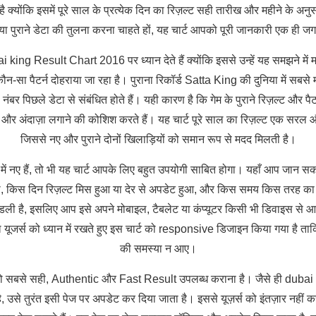
है क्योंकि इसमें पूरे साल के प्रत्येक दिन का रिज़ल्ट सही तारीख और महीने के अन
 या पुराने डेटा की तुलना करना चाहते हों, यह चार्ट आपको पूरी जानकारी एक ही 
ai king Result Chart 2016 पर ध्यान देते हैं क्योंकि इससे उन्हें यह समझने मे
ौन-सा पैटर्न दोहराया जा रहा है। पुराना रिकॉर्ड Satta King की दुनिया में सबस
नंबर पिछले डेटा से संबंधित होते हैं। यही कारण है कि गेम के पुराने रिज़ल्ट और पैट
 और अंदाज़ा लगाने की कोशिश करते हैं। यह चार्ट पूरे साल का रिज़ल्ट एक सरल और
जिससे नए और पुराने दोनों खिलाड़ियों को समान रूप से मदद मिलती है।
ं नए हैं, तो भी यह चार्ट आपके लिए बहुत उपयोगी साबित होगा। यहाँ आप जान सकते
ा, किस दिन रिज़ल्ट मिस हुआ या देर से अपडेट हुआ, और किस समय किस तरह का ट
रेंडली है, इसलिए आप इसे अपने मोबाइल, टैबलेट या कंप्यूटर किसी भी डिवाइस से 
यूजर्स को ध्यान में रखते हुए इस चार्ट को responsive डिजाइन किया गया है ता
की समस्या न आए।
आपको सबसे सही, Authentic और Fast Result उपलब्ध कराना है। जैसे ही duba
ै, उसे तुरंत इसी पेज पर अपडेट कर दिया जाता है। इससे यूज़र्स को इंतज़ार नहीं