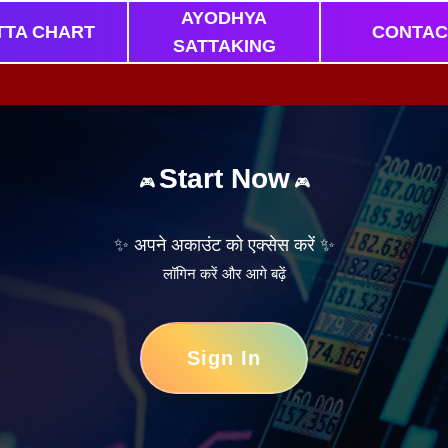
AYODHYA
TTA CHART
CONTAC
SATTAKING
Start Now
🎮
🎮
✨ अपने अकाउंट को एक्सेस करें ✨
लॉगिन करें और आगे बढ़ें
Sign In