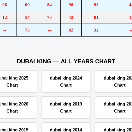
06
09
84
98
98
4
12
54
73
42
81
1
--
75
--
82
32
-
DUBAI KING — ALL YEARS CHART
ubai king 2025
dubai king 2024
dubai king 20
Chart
Chart
Chart
ubai king 2020
dubai king 2019
dubai king 20
Chart
Chart
Chart
ubai king 2015
dubai king 2014
dubai king 20