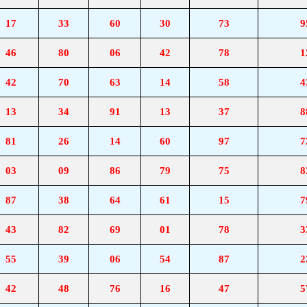
17
33
60
30
73
9
46
80
06
42
78
1
42
70
63
14
58
4
13
34
91
13
37
8
81
26
14
60
97
7
03
09
86
79
75
8
87
38
64
61
15
7
43
82
69
01
78
3
55
39
06
54
87
2
42
48
76
16
47
5