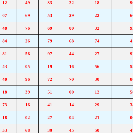
12
49
33
22
18
9
07
69
53
29
22
6
48
76
69
00
32
9
84
26
79
68
74
4
81
56
97
44
27
9
43
05
19
16
56
5
40
96
72
70
30
8
18
39
51
00
12
5
73
16
41
14
29
3
18
02
27
04
21
0
53
68
39
45
50
4