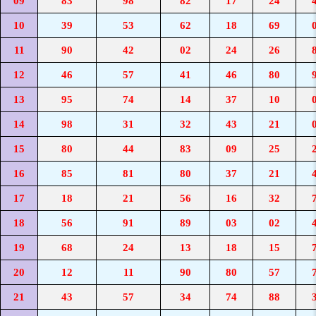
09
83
98
82
17
24
10
39
53
62
18
69
11
90
42
02
24
26
12
46
57
41
46
80
13
95
74
14
37
10
14
98
31
32
43
21
15
80
44
83
09
25
16
85
81
80
37
21
17
18
21
56
16
32
18
56
91
89
03
02
19
68
24
13
18
15
20
12
11
90
80
57
21
43
57
34
74
88