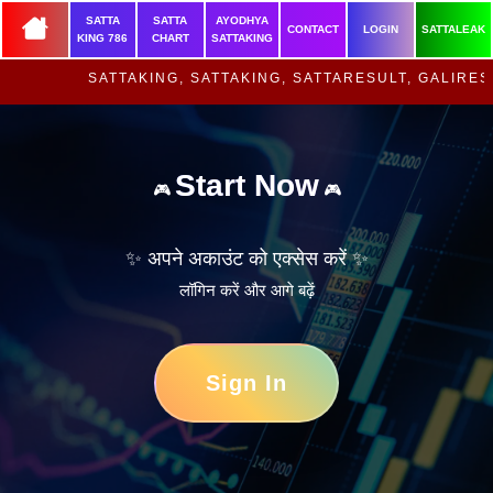
SATTA
SATTA
AYODHYA
Home
CONTACT
LOGIN
SATTALEAK
KING 786
CHART
SATTAKING
SATTAKING, SATTAKING, SATTARESULT, GALIRESUL
Start Now
🎮
🎮
✨ अपने अकाउंट को एक्सेस करें ✨
लॉगिन करें और आगे बढ़ें
Sign In