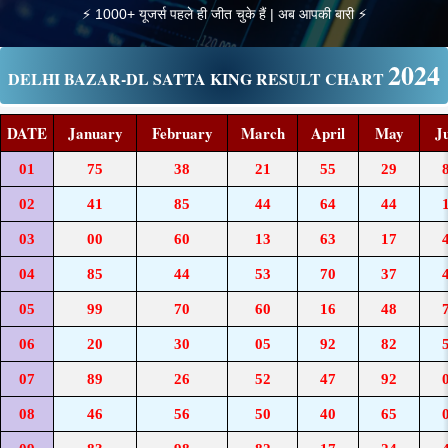
⚡ 1000+ यूजर्स पहले ही जीत चुके हैं | अब आपकी बारी ⚡
2024
DELHI BAZAR-DL SATTA KING RESULT CHART
DATE
January
February
March
April
May
J
01
75
38
21
55
29
02
41
85
44
64
44
03
00
60
13
63
17
04
85
44
53
70
37
05
99
70
60
16
48
06
20
30
05
92
82
07
89
26
52
47
92
08
46
56
50
40
65