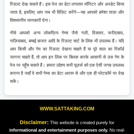
रिज़ल्ट देख सकते हैं। इस पेज का डेटा लगातार मॉनिटर और अपडेट किया
जाता है, इसलिए आप जब भी विज़िट करेंगे—यह आपको हमेशा ताज़ा और
विश्वसनीय जानकारी देगा।
नीचे आपको अन्य लोकप्रिय गेम्स जैसे गली, दिसावर, फरीदाबाद,
गाज़ियाबाद, बम्बई बाजार आदि के रिज़ल्ट चार्ट के लिंक भी उपलब्ध हैं। यदि
आप किसी और गेम का रिज़ल्ट देखना चाहते हैं या पूरे साल का रिकॉर्ड
जानना चाहते हैं, तो आप इन लिंक पर क्लिक करके आसानी से उस गेम के
पेज पर पहुँच सकते हैं। हमारा उद्देश्य सभी यूज़र्स को एक ऐसी जगह उपलब्ध
कराना है जहाँ वे सभी गेम्स का डेटा आराम से और एक ही प्लेटफ़ॉर्म पर देख
सकें।
WWW.SATTAKING.COM
Disclaimer:
This website is created purely for
informational and entertainment purposes only.
No real-