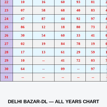
22
10
16
60
93
81
23
07
58
68
40
83
24
47
87
44
92
97
25
86
12
18
80
73
26
30
54
60
33
41
27
02
19
84
78
19
28
17
13
61
29
59
29
10
--
41
72
03
30
64
--
09
--
97
31
--
--
--
--
--
DELHI BAZAR-DL — ALL YEARS CHART