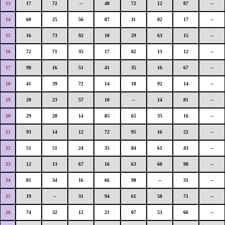
13
17
72
--
48
72
12
87
--
14
60
25
56
87
11
82
17
--
15
16
73
92
10
29
63
15
--
16
72
71
35
17
82
13
12
--
17
98
16
51
41
35
16
67
--
18
41
39
72
14
18
92
14
--
19
20
23
57
10
--
14
81
--
20
29
28
14
85
65
35
16
--
21
93
14
12
72
95
16
22
--
22
51
51
24
35
84
61
43
--
23
12
13
67
16
63
60
98
--
24
81
34
16
66
98
--
31
--
25
19
--
31
94
61
58
71
--
26
74
32
12
21
07
53
66
--