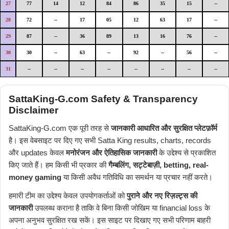
27
77
14
12
84
86
35
15
--
28
72
--
17
05
12
63
17
--
29
87
--
36
89
13
16
76
--
30
30
--
63
--
92
--
56
--
31
--
--
--
--
--
--
--
--
SattaKing-G.com Safety & Transparency
Disclaimer
SattaKing-G.com एक पूरी तरह से
जानकारी आधारित और सुरक्षित प्लेटफ़ॉर्म
है। इस वेबसाइट पर दिए गए सभी Satta King results, charts, records
और updates केवल
मनोरंजन और ऐतिहासिक जानकारी
के उद्देश्य से प्रकाशित
किए जाते हैं। हम किसी भी प्रकार की
गैम्बलिंग, सट्टेबाज़ी, betting, real-
money gaming
या किसी अवैध गतिविधि का समर्थन या प्रचार नहीं करते।
हमारी टीम का उद्देश्य केवल उपयोगकर्ताओं को
पुराने और नए रिज़ल्ट्स की
जानकारी
उपलब्ध कराना है ताकि वे बिना किसी जोखिम या financial loss के
अपना अनुभव सुरक्षित रख सकें। इस साइट पर दिखाए गए सभी परिणाम बाहरी