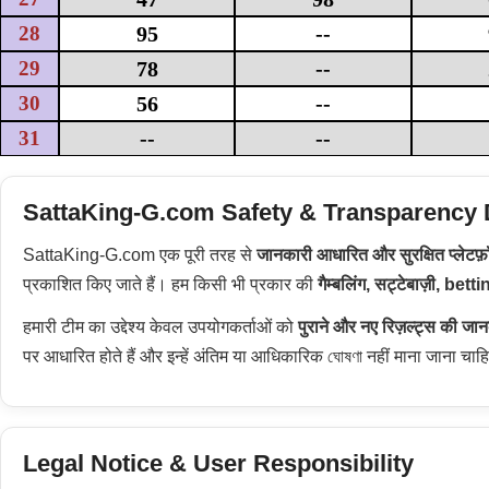
28
95
--
29
78
--
30
56
--
31
--
--
SattaKing-G.com Safety & Transparency 
SattaKing-G.com एक पूरी तरह से
जानकारी आधारित और सुरक्षित प्लेटफ़ॉर
प्रकाशित किए जाते हैं। हम किसी भी प्रकार की
गैम्बलिंग, सट्टेबाज़ी, 
हमारी टीम का उद्देश्य केवल उपयोगकर्ताओं को
पुराने और नए रिज़ल्ट्स की जा
पर आधारित होते हैं और इन्हें अंतिम या आधिकारिक ঘোষণা नहीं माना जाना चाह
Legal Notice & User Responsibility