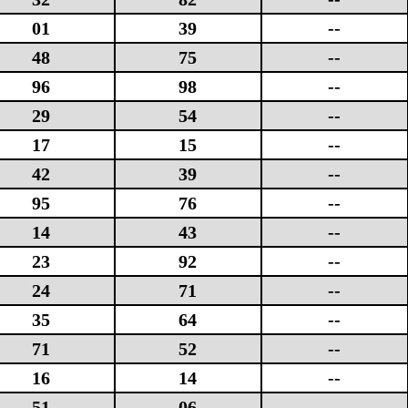
01
39
--
48
75
--
96
98
--
29
54
--
17
15
--
42
39
--
95
76
--
14
43
--
23
92
--
24
71
--
35
64
--
71
52
--
16
14
--
51
06
--