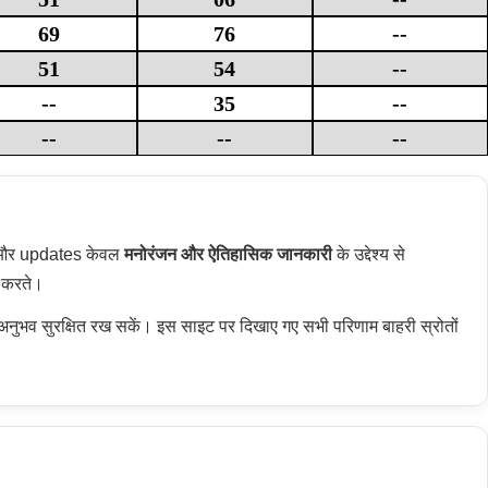
69
76
--
51
54
--
--
35
--
--
--
--
s और updates केवल
मनोरंजन और ऐतिहासिक जानकारी
के उद्देश्य से
ं करते।
नुभव सुरक्षित रख सकें। इस साइट पर दिखाए गए सभी परिणाम बाहरी स्रोतों