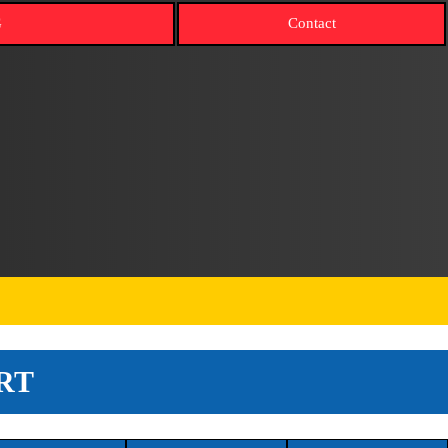
G
Contact
RT