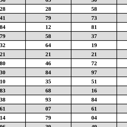
28
28
58
41
79
73
84
12
81
79
58
37
32
64
19
21
21
21
80
46
72
30
84
97
10
35
51
83
68
16
38
93
84
61
07
61
14
79
04
06
39
49