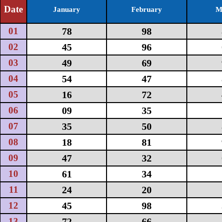
Date
January
February
M
01
78
98
02
45
96
03
49
69
04
54
47
05
16
72
06
09
35
07
35
50
08
18
81
09
47
32
10
61
34
11
24
20
12
45
98
13
72
66