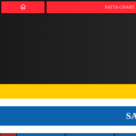
SATTA CHART
Home
S