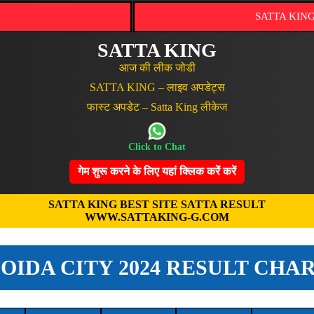
SATTA KIN
SATTA KING
आज की लीक जोडी
SATTA KING – लाइव अपडेट्स
फास्ट अपडेट – Satta King लीकेज
Click to Chat
गेम शुरू करने के लिए यहां क्लिक करेंं करें
SATTA KING BEST SITE SATTA RESULT
WWW.SATTAKING-G.COM
OIDA CITY 2024 RESULT CHA