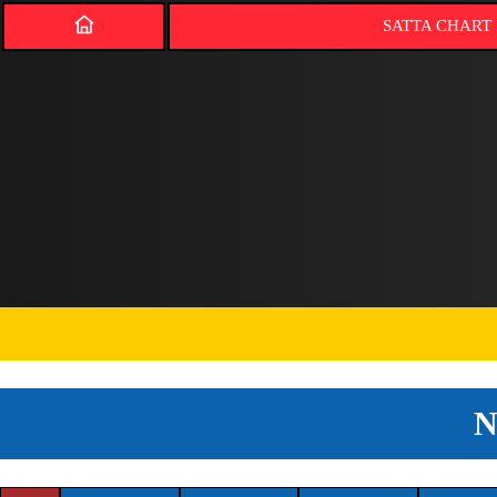
SATTA CHART
Home
N