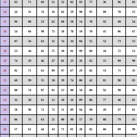
13
63
71
69
51
52
02
93
77
36
96
85
14
24
31
74
16
82
19
90
95
00
78
15
15
96
80
23
62
68
50
14
78
92
68
54
16
54
66
98
75
18
78
10
70
41
06
67
17
07
56
63
35
74
34
04
55
52
73
53
18
53
44
02
75
20
01
99
09
18
72
12
19
74
29
46
47
81
23
26
65
15
09
98
20
92
71
63
89
97
67
29
82
53
71
35
21
60
99
55
58
39
74
80
42
81
98
05
22
88
74
87
01
15
00
50
00
92
90
36
23
32
20
61
15
10
16
09
06
77
46
81
24
58
98
72
72
51
09
94
90
49
37
81
25
86
74
63
21
00
98
57
70
88
79
45
26
57
61
44
43
71
01
28
82
06
09
98