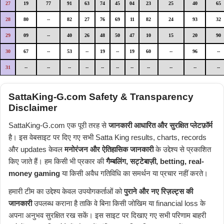
27
19
77
91
63
74
45
04
23
25
40
65
28
80
--
82
27
76
69
11
82
24
93
32
29
09
--
40
26
48
50
47
10
15
20
90
30
67
--
53
--
19
--
19
60
--
96
--
31
--
--
--
--
--
--
--
--
--
--
--
SattaKing-G.com Safety & Transparency
Disclaimer
SattaKing-G.com एक पूरी तरह से
जानकारी आधारित और सुरक्षित प्लेटफ़ॉर्म
है। इस वेबसाइट पर दिए गए सभी Satta King results, charts, records
और updates केवल
मनोरंजन और ऐतिहासिक जानकारी
के उद्देश्य से प्रकाशित
किए जाते हैं। हम किसी भी प्रकार की
गैम्बलिंग, सट्टेबाज़ी, betting, real-
money gaming
या किसी अवैध गतिविधि का समर्थन या प्रचार नहीं करते।
हमारी टीम का उद्देश्य केवल उपयोगकर्ताओं को
पुराने और नए रिज़ल्ट्स की
जानकारी
उपलब्ध कराना है ताकि वे बिना किसी जोखिम या financial loss के
अपना अनुभव सुरक्षित रख सकें। इस साइट पर दिखाए गए सभी परिणाम बाहरी