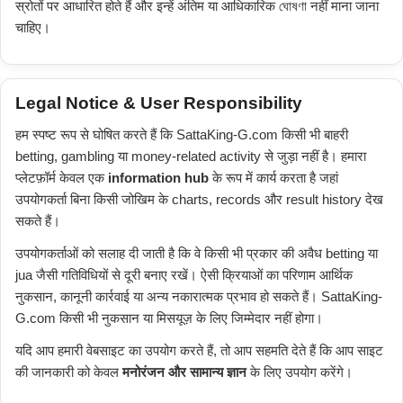
स्रोतों पर आधारित होते हैं और इन्हें अंतिम या आधिकारिक ঘোষণা नहीं माना जाना
चाहिए।
Legal Notice & User Responsibility
हम स्पष्ट रूप से घोषित करते हैं कि SattaKing-G.com किसी भी बाहरी
betting, gambling या money-related activity से जुड़ा नहीं है। हमारा
प्लेटफ़ॉर्म केवल एक
information hub
के रूप में कार्य करता है जहां
उपयोगकर्ता बिना किसी जोखिम के charts, records और result history देख
सकते हैं।
उपयोगकर्ताओं को सलाह दी जाती है कि वे किसी भी प्रकार की अवैध betting या
jua जैसी गतिविधियों से दूरी बनाए रखें। ऐसी क्रियाओं का परिणाम आर्थिक
नुकसान, कानूनी कार्रवाई या अन्य नकारात्मक प्रभाव हो सकते हैं। SattaKing-
G.com किसी भी नुकसान या मिसयूज़ के लिए जिम्मेदार नहीं होगा।
यदि आप हमारी वेबसाइट का उपयोग करते हैं, तो आप सहमति देते हैं कि आप साइट
की जानकारी को केवल
मनोरंजन और सामान्य ज्ञान
के लिए उपयोग करेंगे।