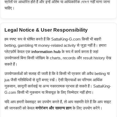
स्रोतों पर आधारित होते हैं और इन्हें अंतिम या आधिकारिक ঘোষণা नहीं माना जाना
चाहिए।
Legal Notice & User Responsibility
हम स्पष्ट रूप से घोषित करते हैं कि SattaKing-G.com किसी भी बाहरी
betting, gambling या money-related activity से जुड़ा नहीं है। हमारा
प्लेटफ़ॉर्म केवल एक
information hub
के रूप में कार्य करता है जहां
उपयोगकर्ता बिना किसी जोखिम के charts, records और result history देख
सकते हैं।
उपयोगकर्ताओं को सलाह दी जाती है कि वे किसी भी प्रकार की अवैध betting या
jua जैसी गतिविधियों से दूरी बनाए रखें। ऐसी क्रियाओं का परिणाम आर्थिक
नुकसान, कानूनी कार्रवाई या अन्य नकारात्मक प्रभाव हो सकते हैं। SattaKing-
G.com किसी भी नुकसान या मिसयूज़ के लिए जिम्मेदार नहीं होगा।
यदि आप हमारी वेबसाइट का उपयोग करते हैं, तो आप सहमति देते हैं कि आप साइट
की जानकारी को केवल
मनोरंजन और सामान्य ज्ञान
के लिए उपयोग करेंगे।