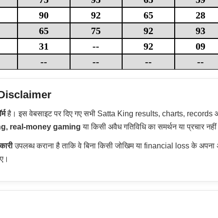
90
92
65
28
65
75
92
93
31
--
92
09
--
--
--
--
Disclaimer
्म
है। इस वेबसाइट पर दिए गए सभी Satta King results, charts, record
betting, real-money gaming
या किसी अवैध गतिविधि का समर्थन या प्रचार नही
नकारी
उपलब्ध कराना है ताकि वे बिना किसी जोखिम या financial loss के अपना अ
िए।