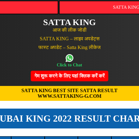
SATTA KIN
SATTA KING
आज की लीक जोडी
SATTA KING – लाइव अपडेट्स
फास्ट अपडेट – Satta King लीकेज
Click to Chat
गेम शुरू करने के लिए यहां क्लिक करेंं करें
SATTA KING BEST SITE SATTA RESULT
WWW.SATTAKING-G.COM
UBAI KING 2022 RESULT CHA