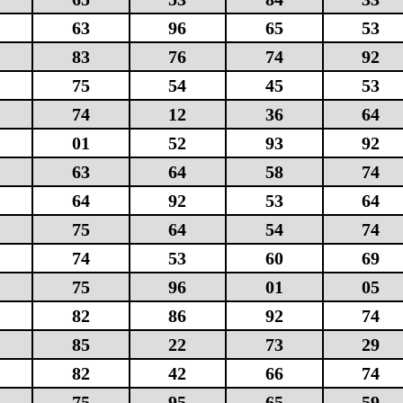
63
96
65
53
83
76
74
92
75
54
45
53
74
12
36
64
01
52
93
92
63
64
58
74
64
92
53
64
75
64
54
74
74
53
60
69
75
96
01
05
82
86
92
74
85
22
73
29
82
42
66
74
75
95
65
59