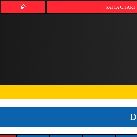
SATTA CHART
Home
D