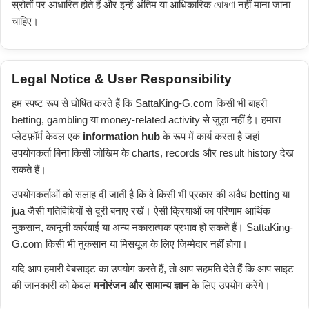
स्रोतों पर आधारित होते हैं और इन्हें अंतिम या आधिकारिक ঘোষণা नहीं माना जाना
चाहिए।
Legal Notice & User Responsibility
हम स्पष्ट रूप से घोषित करते हैं कि SattaKing-G.com किसी भी बाहरी
betting, gambling या money-related activity से जुड़ा नहीं है। हमारा
प्लेटफ़ॉर्म केवल एक
information hub
के रूप में कार्य करता है जहां
उपयोगकर्ता बिना किसी जोखिम के charts, records और result history देख
सकते हैं।
उपयोगकर्ताओं को सलाह दी जाती है कि वे किसी भी प्रकार की अवैध betting या
jua जैसी गतिविधियों से दूरी बनाए रखें। ऐसी क्रियाओं का परिणाम आर्थिक
नुकसान, कानूनी कार्रवाई या अन्य नकारात्मक प्रभाव हो सकते हैं। SattaKing-
G.com किसी भी नुकसान या मिसयूज़ के लिए जिम्मेदार नहीं होगा।
यदि आप हमारी वेबसाइट का उपयोग करते हैं, तो आप सहमति देते हैं कि आप साइट
की जानकारी को केवल
मनोरंजन और सामान्य ज्ञान
के लिए उपयोग करेंगे।