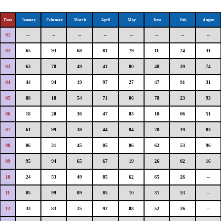
Date
January
February
March
April
May
June
July
August
01
--
--
--
--
--
--
--
--
02
65
93
68
81
79
11
24
31
03
63
78
49
41
00
48
39
74
04
44
94
19
97
27
47
91
31
05
88
18
54
71
06
78
23
93
06
18
20
36
47
03
10
06
51
07
61
99
38
44
84
28
19
83
08
06
31
45
05
06
62
53
96
09
95
94
65
67
19
26
02
16
10
24
53
49
85
62
65
26
--
11
05
99
09
85
10
31
53
--
12
33
83
25
92
08
52
26
--